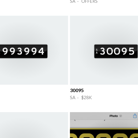
SA · OFFERS
30095
SA · $28K