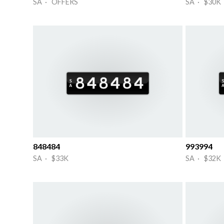
SA · OFFERS
SA · $30K
848484
993994
SA · $33K
SA · $32K