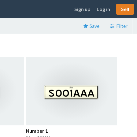
Sign up
Log in
Sell
Save
Filter
Number 1