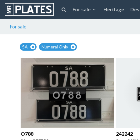
For sale
Heritage
Des
For sale
SA
Numeral Only
O788
242242