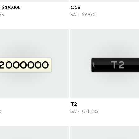
 $1X,000
O58
RS
SA · $9,990
T2
0
SA · OFFERS