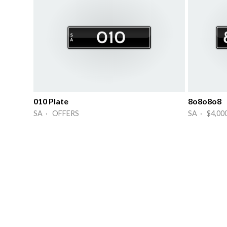
010 Plate
8o8o8o8
SA · OFFERS
SA · $4,00