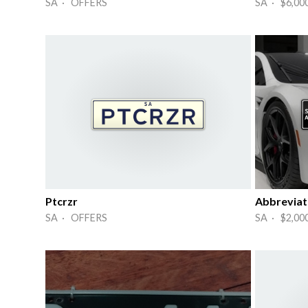
SA · OFFERS
SA · $6,00
Ptcrzr
Abbreviati
SA · OFFERS
SA · $2,00