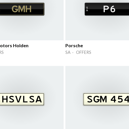
otors Holden
Porsche
RS
SA · OFFERS