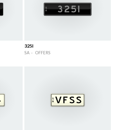
325I
SA · OFFERS