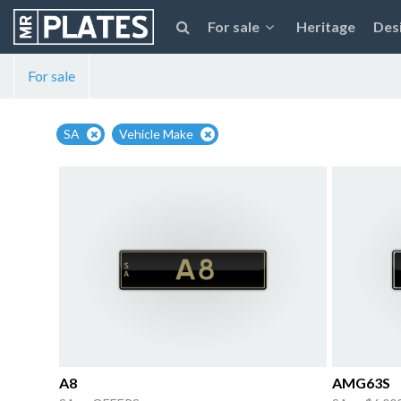
For sale
Heritage
Des
For sale
SA
Vehicle Make
A8
AMG63S