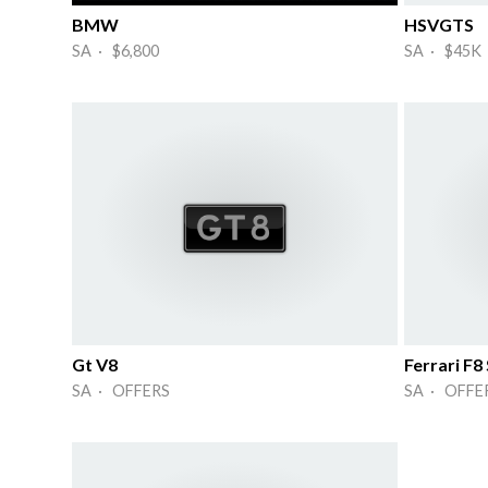
BMW
HSVGTS
SA · $6,800
SA · $45K
Gt V8
Ferrari F8
SA · OFFERS
SA · OFFE