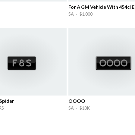
For A GM Vehicle With 454ci E
SA · $1,000
 Spider
OOOO
RS
SA · $10K