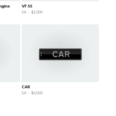
ngine
VF SS
SA · $2,000
CAR
SA · $6,000