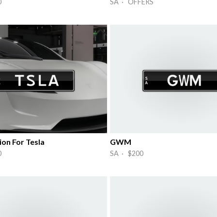
0
SA · OFFERS
on For Tesla
GWM
0
SA · $200