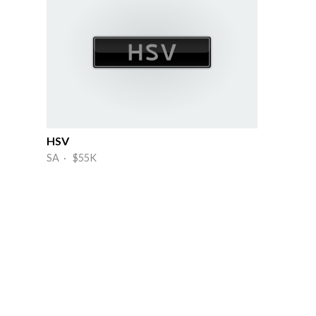
HSV
SA · $55K