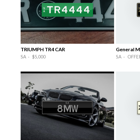
TRIUMPH TR4 CAR
General M
SA · $5,000
SA · OFFE