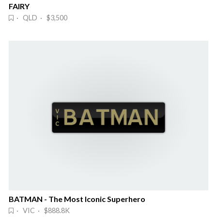
FAIRY
· QLD · $3,500
BATMAN - The Most Iconic Superhero
· VIC · $888.8K