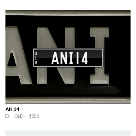
ANI14
· QLD · $250