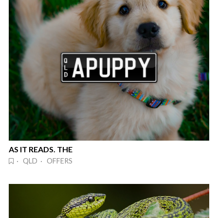
AS IT READS. THE
· QLD · OFFERS