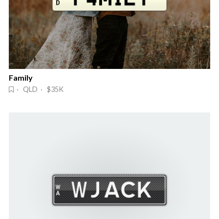
Family
· QLD · $35K