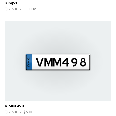
Kingyz
· VIC · OFFERS
V MM 498
· VIC · $600