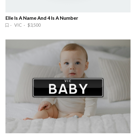
Elle Is A Name And 4 Is A Number
· VIC · $3,500