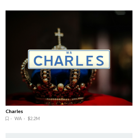
Charles
· WA · $2.2M