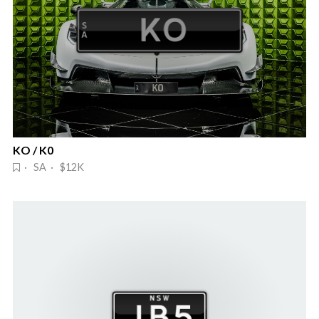
KO / K0
· SA · $12K