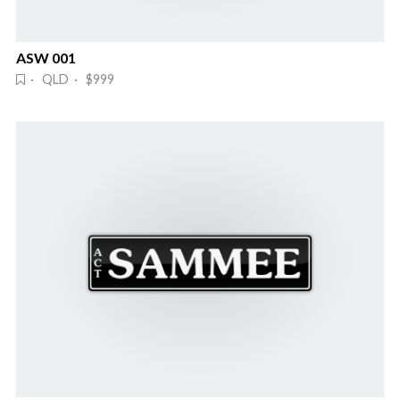
ASW 001
· QLD · $999