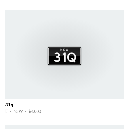
31q
· NSW · $4,000