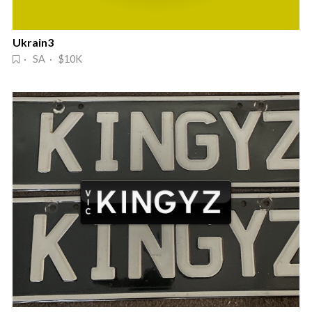
Ukrain3
· SA · $10K