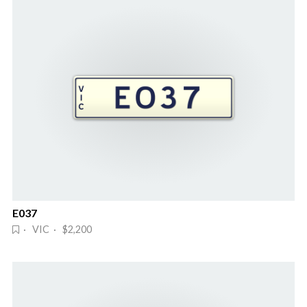
E037
· VIC · $2,200