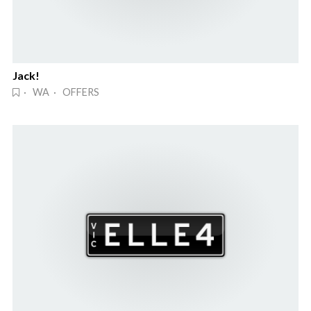
Jack!
· WA · OFFERS