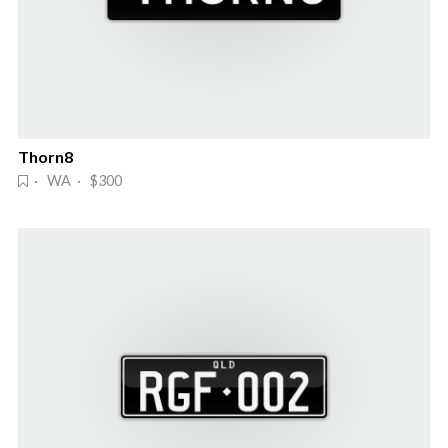
Thorn8
· WA · $300