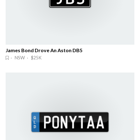
James Bond Drove An Aston DB5
· NSW · $25K