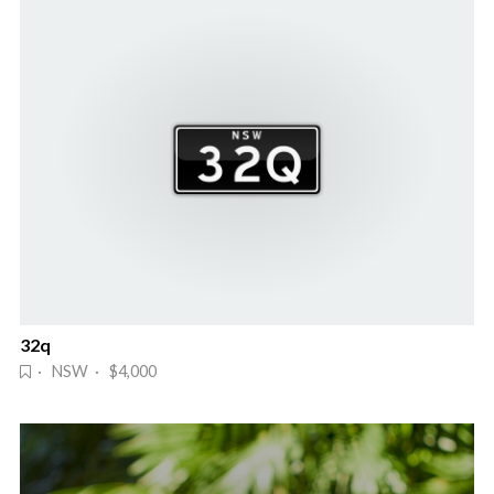
32q
· NSW · $4,000