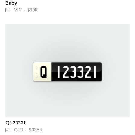
Baby
· VIC · $90K
Q123321
· QLD · $33.5K