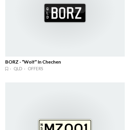
BORZ - “Wolf” In Chechen
· QLD · OFFERS