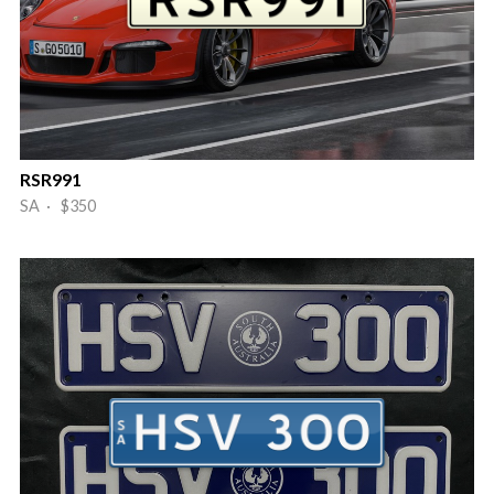
RSR991
SA · $350