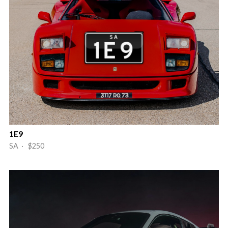
1E9
SA · $250