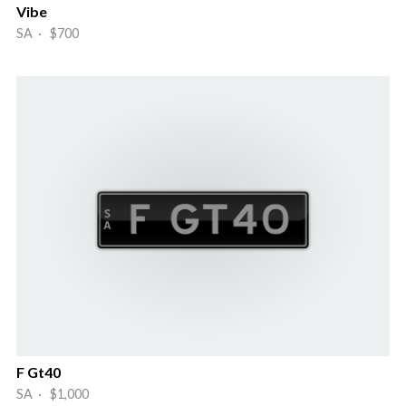
Vibe
SA · $700
F Gt40
SA · $1,000