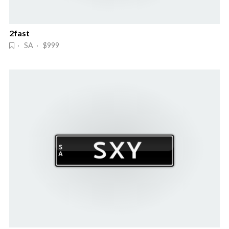
2fast
· SA · $999