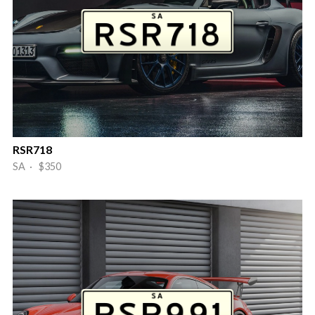
RSR718
SA · $350