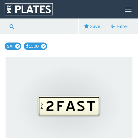
Save
Filter
SA
$1500