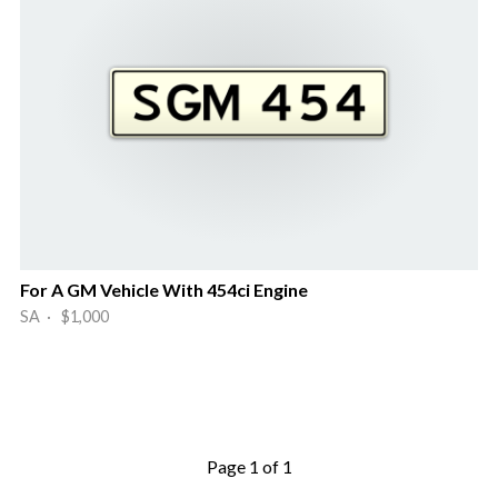
For A GM Vehicle With 454ci Engine
SA · $1,000
Page 1 of 1